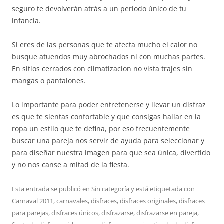
seguro te devolverán atrás a un periodo único de tu
infancia.
Si eres de las personas que te afecta mucho el calor no
busque atuendos muy abrochados ni con muchas partes.
En sitios cerrados con climatizacion no vista trajes sin
mangas o pantalones.
Lo importante para poder entretenerse y llevar un disfraz
es que te sientas confortable y que consigas hallar en la
ropa un estilo que te defina, por eso frecuentemente
buscar una pareja nos servir de ayuda para seleccionar y
para diseñar nuestra imagen para que sea única, divertido
y no nos canse a mitad de la fiesta.
Esta entrada se publicó en
Sin categoría
y está etiquetada con
Carnaval 2011
,
carnavales
,
disfraces
,
disfraces originales
,
disfraces
para parejas
,
disfraces únicos
,
disfrazarse
,
disfrazarse en pareja
,