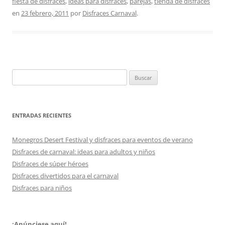
fiesta de disfraces
,
ideas para disfraces
,
parejas
,
tienda de disfraces
en
23 febrero, 2011
por
Disfraces Carnaval
.
Buscar:
ENTRADAS RECIENTES
Monegros Desert Festival y disfraces para eventos de verano
Disfraces de carnaval: ideas para adultos y niños
Disfraces de súper héroes
Disfraces divertidos para el carnaval
Disfraces para niños
¡Anúnciese aquí!