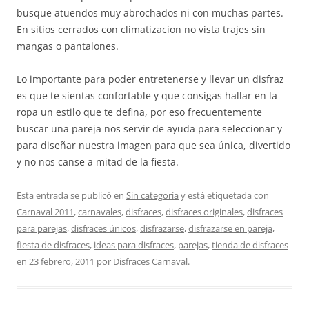
busque atuendos muy abrochados ni con muchas partes.
En sitios cerrados con climatizacion no vista trajes sin
mangas o pantalones.
Lo importante para poder entretenerse y llevar un disfraz
es que te sientas confortable y que consigas hallar en la
ropa un estilo que te defina, por eso frecuentemente
buscar una pareja nos servir de ayuda para seleccionar y
para diseñar nuestra imagen para que sea única, divertido
y no nos canse a mitad de la fiesta.
Esta entrada se publicó en
Sin categoría
y está etiquetada con
Carnaval 2011
,
carnavales
,
disfraces
,
disfraces originales
,
disfraces
para parejas
,
disfraces únicos
,
disfrazarse
,
disfrazarse en pareja
,
fiesta de disfraces
,
ideas para disfraces
,
parejas
,
tienda de disfraces
en
23 febrero, 2011
por
Disfraces Carnaval
.